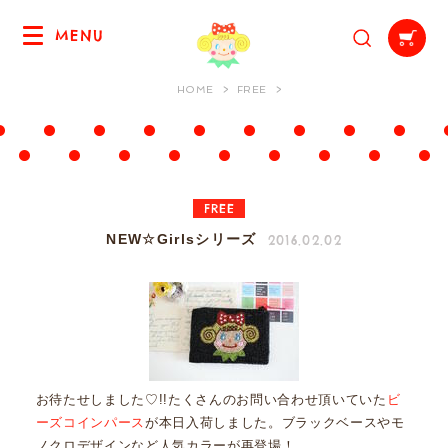
MENU
HOME
FREE
FREE
2016.02.02
NEW☆Girlsシリーズ
お待たせしました♡!!たくさんのお問い合わせ頂いていた
ビ
ーズコインパース
が本日入荷しました。ブラックベースやモ
ノクロデザインなど人気カラーが再登場！