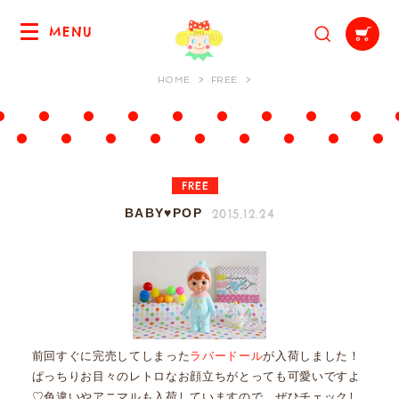
MENU
HOME
FREE
FREE
2015.12.24
BABY♥POP
前回すぐに完売してしまった
ラバードール
が入荷しました！
ぱっちりお目々のレトロなお顔立ちがとっても可愛いですよ
♡色違いやアニマルも入荷していますので、ぜひチェックし