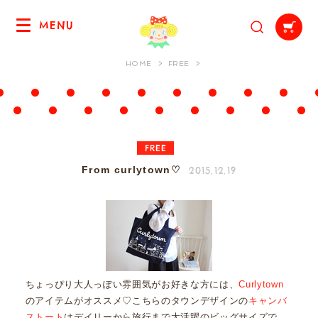
MENU
HOME
FREE
FREE
2015.12.19
From curlytown♡
ちょっぴり大人っぽい雰囲気がお好きな方には、
Curlytown
のアイテムがオススメ♡こちらのタウンデザインの
キャンバ
ストート
はデイリーから旅行まで大活躍のビッグサイズで