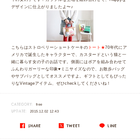
デザインに仕上がりましたよ〜♪
こちらはストロベリーショートケーキの
トート★
70年代にア
メリカで誕生したキャラクターで、カスタードという猫と一
緒に暮らす女の子のお話です。側面にはボアを組み合わせて
ふんわりガーリーな印象♥ミニサイズなので、お散歩バッグ
やサブバッグとしてオススメですよ。ギフトとしてもぴった
りなVintageアイテム、ぜひcheckしてくださいね！
CATEGORY:
free
UPDATE:
2015.12.02 12:43
SHARE
TWEET
LINE