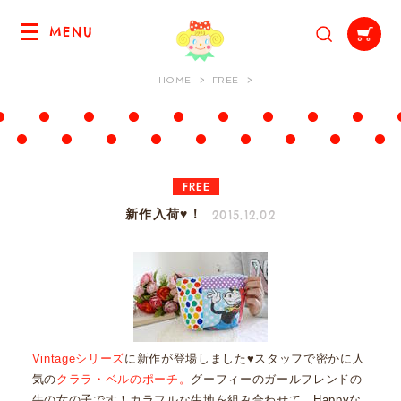
MENU
HOME
FREE
FREE
2015.12.02
新作入荷♥！
Vintageシリーズ
に新作が登場しました♥スタッフで密かに人
気の
クララ・ベルのポーチ。
グーフィーのガールフレンドの
牛の女の子です！カラフルな生地を組み合わせて、Happyな