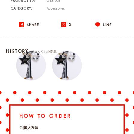
PRODUCT ID:
GTZ-005
CATEGORY:
Accessories
SHARE
X
LINE
HISTORY
チェックした商品
HOW TO ORDER
ご購入方法