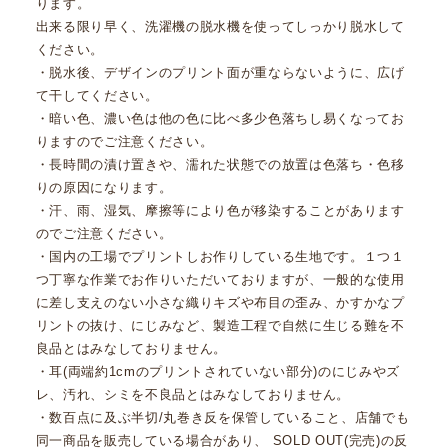
ります。
出来る限り早く、洗濯機の脱水機を使ってしっかり脱水して
ください。
・脱水後、デザインのプリント面が重ならないように、広げ
て干してください。
・暗い色、濃い色は他の色に比べ多少色落ちし易くなってお
りますのでご注意ください。
・長時間の漬け置きや、濡れた状態での放置は色落ち・色移
りの原因になります。
・汗、雨、湿気、摩擦等により色が移染することがあります
のでご注意ください。
・国内の工場でプリントしお作りしている生地です。１つ１
つ丁寧な作業でお作りいただいておりますが、一般的な使用
に差し支えのない小さな織りキズや布目の歪み、かすかなプ
リントの抜け、にじみなど、製造工程で自然に生じる難を不
良品とはみなしておりません。
・耳(両端約1cmのプリントされていない部分)のにじみやズ
レ、汚れ、シミを不良品とはみなしておりません。
・数百点に及ぶ半切/丸巻き反を保管していること、店舗でも
同一商品を販売している場合があり、 SOLD OUT(完売)の反