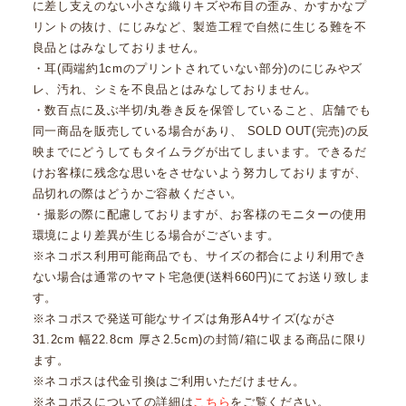
に差し支えのない小さな織りキズや布目の歪み、かすかなプ
リントの抜け、にじみなど、製造工程で自然に生じる難を不
良品とはみなしておりません。
・耳(両端約1cmのプリントされていない部分)のにじみやズ
レ、汚れ、シミを不良品とはみなしておりません。
・数百点に及ぶ半切/丸巻き反を保管していること、店舗でも
同一商品を販売している場合があり、 SOLD OUT(完売)の反
映までにどうしてもタイムラグが出てしまいます。できるだ
けお客様に残念な思いをさせないよう努力しておりますが、
品切れの際はどうかご容赦ください。
・撮影の際に配慮しておりますが、お客様のモニターの使用
環境により差異が生じる場合がございます。
※ネコポス利用可能商品でも、サイズの都合により利用でき
ない場合は通常のヤマト宅急便(送料660円)にてお送り致しま
す。
※ネコポスで発送可能なサイズは角形A4サイズ(ながさ
31.2cm 幅22.8cm 厚さ2.5cm)の封筒/箱に収まる商品に限り
ます。
※ネコポスは代金引換はご利用いただけません。
※ネコポスについての詳細は
こちら
をご覧ください。