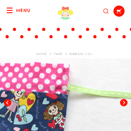
MENU
HOME
TAPE
RIBBON リボン